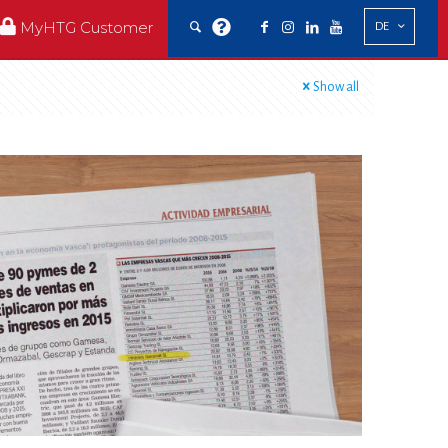
MyHTG Customer
DE
Show all