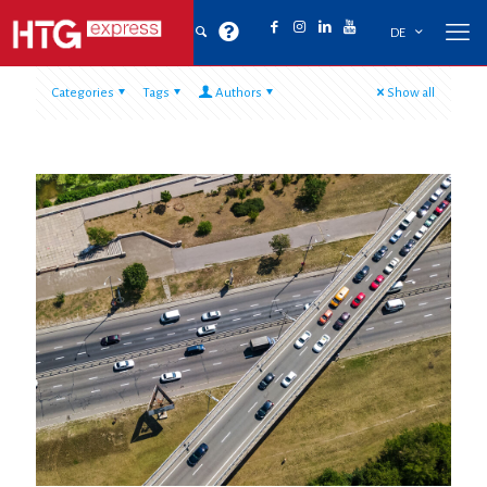
DE
Categories
Tags
Authors
Show all