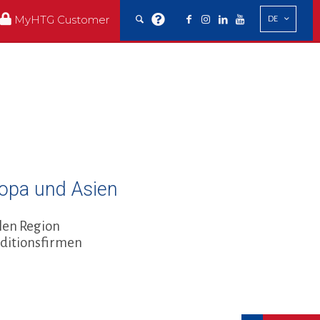
MyHTG Customer
DE
ropa und Asien
len Region
editionsfirmen