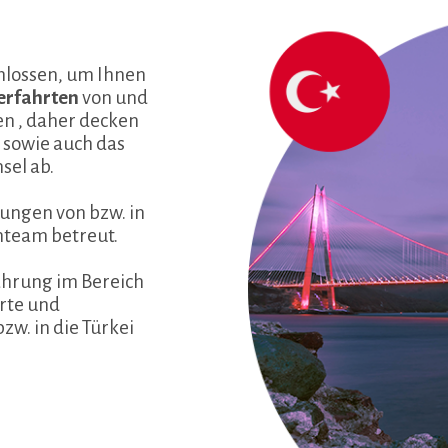
lossen, um Ihnen
erfahrten
von und
en , daher decken
 sowie auch das
sel ab.
ungen von bzw. in
nteam betreut.
fahrung im Bereich
rte und
w. in die Türkei