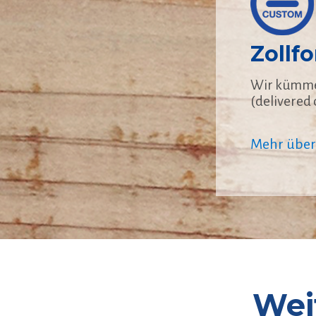
Zollf
Wir kümmer
(delivered
Mehr über 
Wei