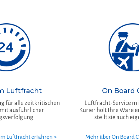
 Luftfracht
On Board 
g für alle zeitkritischen
Luftfracht-Service mi
it ausführlicher
Kurier holt Ihre Ware 
gsverfolgung
stellt sie auch ei
 Luftfracht erfahren >
Mehr über On Board Co