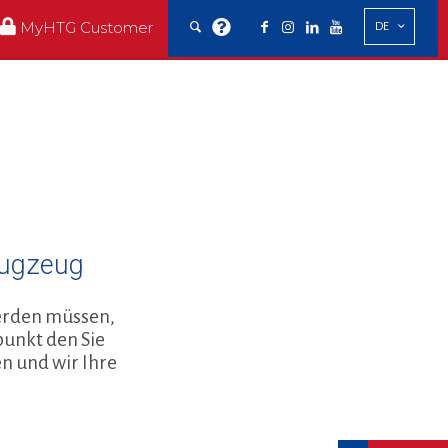
MyHTG Customer
DE
lugzeug
werden müssen,
punkt den Sie
n und wir Ihre