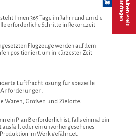
anfragen
Einen Preis
steht Ihnen 365 Tage im Jahr rund um die
e erforderliche Schritte in Rekordzeit
eingesetzten Flugzeuge werden auf dem
en positioniert, um in kürzester Zeit
erte Luftfrachtlösung für spezielle
e Anforderungen.
le Waren, Größen und Zielorte.
 ein Plan B erforderlich ist, falls einmal ein
nt ausfällt oder ein unvorhergesehenes
ie Produktion im Werk gefährdet.