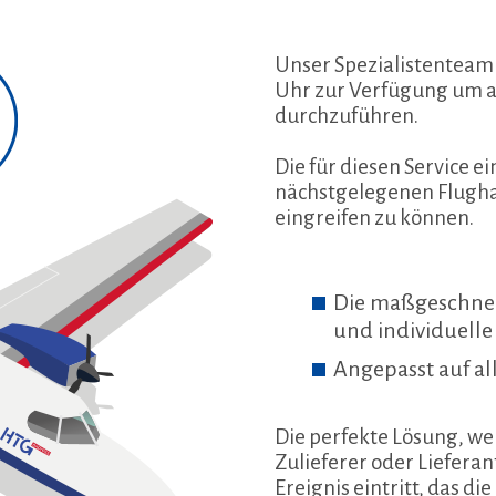
Unser Spezialistenteam 
Uhr zur Verfügung um all
durchzuführen.
Die für diesen Service 
nächstgelegenen Flughaf
eingreifen zu können.
Die maßgeschneid
und individuell
Angepasst auf al
Die perfekte Lösung, wenn
Zulieferer oder Liefera
Ereignis eintritt, das d