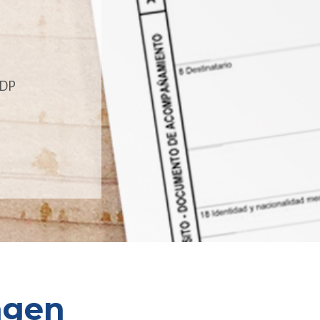
DDP
ngen