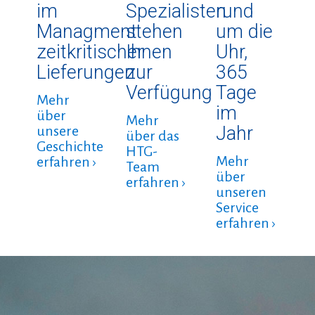
im
Spezialisten
rund
Managment
stehen
um die
zeitkritischer
Ihnen
Uhr,
Lieferungen
zur
365
Verfügung
Tage
Mehr
im
über
Mehr
Jahr
unsere
über das
Geschichte
HTG-
Mehr
erfahren ›
Team
über
erfahren ›
unseren
Service
erfahren ›