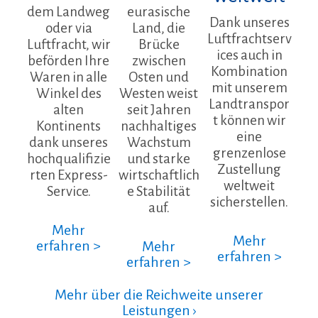
dem Landweg
eurasische
Dank unseres
oder via
Land, die
Luftfrachtserv
Luftfracht, wir
Brücke
ices auch in
beförden Ihre
zwischen
Kombination
Waren in alle
Osten und
mit unserem
Winkel des
Westen weist
Landtranspor
alten
seit Jahren
t können wir
Kontinents
nachhaltiges
eine
dank unseres
Wachstum
grenzenlose
hochqualifizie
und starke
Zustellung
rten Express-
wirtschaftlich
weltweit
Service.
e Stabilität
sicherstellen.
auf.
Mehr
Mehr
erfahren >
Mehr
erfahren >
erfahren >
Mehr über die Reichweite unserer
Leistungen ›