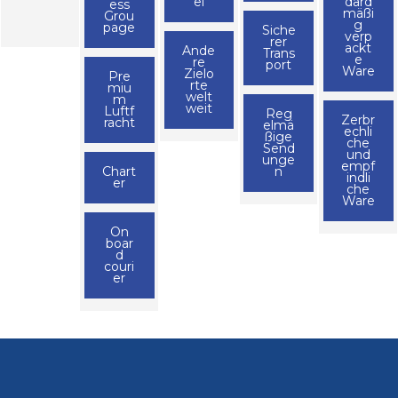
ei
dard
ess
mäßi
Grou
g
page
Siche
verp
rer
ackt
Ande
Trans
e
re
port
Ware
Zielo
Pre
rte
miu
welt
m
weit
Luftf
Reg
Zerbr
racht
elmä
echli
ßige
che
Send
und
unge
empf
Chart
n
indli
er
che
Ware
On
boar
d
couri
er