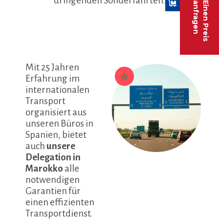
dringenden Sonderfahrten.
anfragen
Einen Preis
Mit 25 Jahren
Erfahrung im
internationalen
Transport
organisiert aus
unseren Büros in
Spanien, bietet
auch
unsere
Delegation in
Marokko
alle
notwendigen
Garantien für
einen effizienten
Transportdienst.