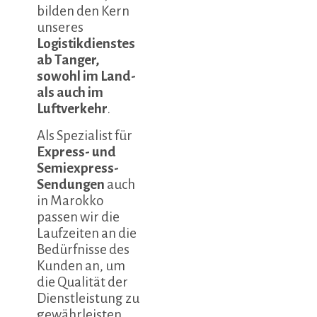
bilden den Kern
unseres
Logistikdienstes
ab Tanger,
sowohl im Land-
als auch im
Luftverkehr
.
Als Spezialist für
Express- und
Semiexpress-
Sendungen
auch
in Marokko
passen wir die
Laufzeiten an die
Bedürfnisse des
Kunden an, um
die Qualität der
Dienstleistung zu
gewährleisten.