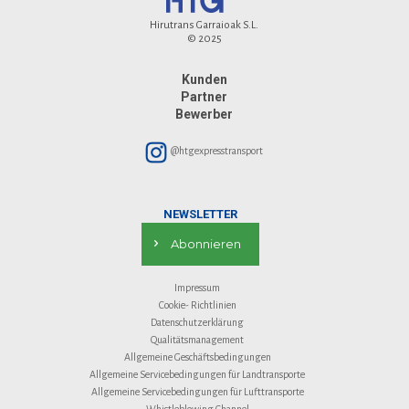
Hirutrans Garraioak S.L.
© 2025
Kunden
Partner
Bewerber
@htgexpresstransport
NEWSLETTER
Abonnieren
Impressum
Cookie- Richtlinien
Datenschutzerklärung
Qualitätsmanagement
Allgemeine Geschäftsbedingungen
Allgemeine Servicebedingungen für Landtransporte
Allgemeine Servicebedingungen für Lufttransporte
Whistleblowing Channel