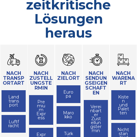
zeitkritische
Lösungen
heraus
NACH
NACH
NACH
NACH
NACH
TRANSP
ZUSTELL
ZIELORT
SENDUN
WARENA
ORTART
UNGSTE
GSEIGEN
RT
RMIN
SCHAFT
Euro
EN
pa
Land
Kiste
trans
n
Pre
port
und
miu
Verei
Palet
m
nbart
Maro
ten
Expr
er
kko
ess
Zust
Luftf
ellun
racht
gster
Nicht
min
Türk
stan
Expr