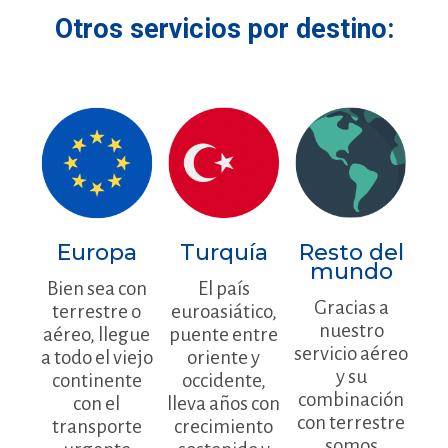
Otros servicios por destino:
Europa
Turquía
Resto del
mundo
Bien sea con
El país
Gracias a
terrestre o
euroasiático,
nuestro
aéreo, llegue
puente entre
servicio aéreo
a todo el viejo
oriente y
y su
continente
occidente,
combinación
con el
lleva años con
con terrestre
transporte
crecimiento
somos