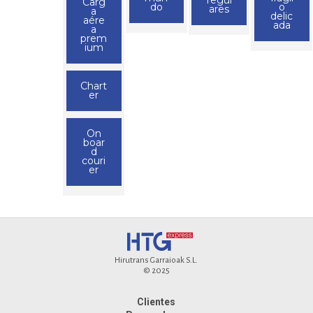
Carg
do
o
ares
a
delic
aére
ada
a
prem
ium
Chart
er
On
boar
d
couri
er
Hirutrans Garraioak S.L.
© 2025
Clientes