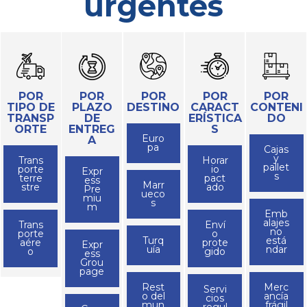
urgentes
POR
POR
POR
POR
POR
TIPO DE
PLAZO
DESTINO
CARACT
CONTENI
TRANSP
DE
ERÍSTICA
DO
ORTE
ENTREG
S
Euro
A
pa
Cajas
y
Trans
Horar
pallet
porte
io
Expr
s
terre
pact
ess
Marr
stre
ado
Pre
ueco
miu
s
m
Emb
alajes
Trans
Enví
no
porte
o
Turq
está
aére
prote
Expr
uía
ndar
o
gido
ess
Grou
page
Rest
Merc
Servi
o del
ancía
cios
mun
frágil
regul