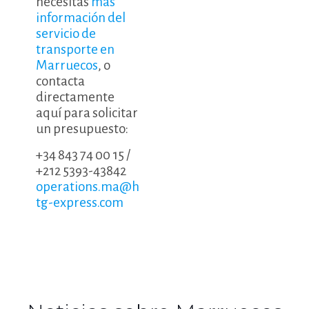
necesitas
más
información del
servicio de
transporte en
Marruecos
, o
contacta
directamente
aquí para solicitar
un presupuesto:
+34 843 74 00 15
/
+212 5393-43842
operations.ma@h
tg-express.com