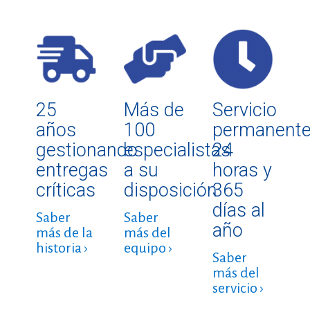
25
Más de
Servicio
años
100
permanent
gestionando
especialistas
24
entregas
a su
horas y
críticas
disposición
365
días al
Saber
Saber
año
más de la
más del
historia ›
equipo ›
Saber
más del
servicio ›