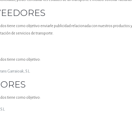
VEEDORES
ados tiene como objetivo enviarle publicidad relacionada con nuestros productos y 
tación de servicios de transporte.
ados tiene como objetivo:
rans Garraioak, S.L.
DORES
ados tiene como objetivo:
S.L.