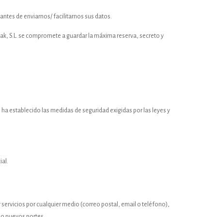
 antes de enviarnos/ facilitarnos sus datos.
oak, S.L. se compromete a guardar la máxima reserva, secreto y
 ha establecido las medidas de seguridad exigidas por las leyes y
ial.
servicios por cualquier medio (correo postal, email o teléfono),
s o nuevos portes.