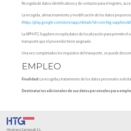
Recogida de datos identificativos y de contacto para el registro, acce
La recogida, almacenamiento y modificación de los datos proporciona
(
https://play.google.com/store/apps/details?id=com.htg.suppliers&
La APP HTG Suppliers recopila datos de localización para permitir el 
transporte que el proveedor tiene asignado.
Una vez completados los requisitos del transporte, se puede descon
EMPLEO
Finalidad:
La recogida y tratamiento de los datos personales solicit
Destinatarios adicionales de sus datos personales para emple
Hirutrans Garraioak S.L.