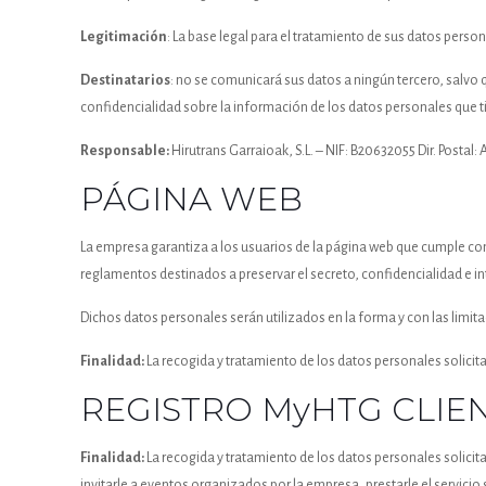
Legitimación
: La base legal para el tratamiento de sus datos person
Destinatarios
: no se comunicará sus datos a ningún tercero, salvo 
confidencialidad sobre la información de los datos personales que ti
Responsable:
Hirutrans Garraioak, S.L. – NIF: B20632055 Dir. Postal
PÁGINA WEB
La empresa garantiza a los usuarios de la página web que cumple con 
reglamentos destinados a preservar el secreto, confidencialidad e in
Dichos datos personales serán utilizados en la forma y con las limit
Finalidad:
La recogida y tratamiento de los datos personales solicit
REGISTRO MyHTG CLIE
Finalidad:
La recogida y tratamiento de los datos personales solicit
invitarle a eventos organizados por la empresa, prestarle el servicio 