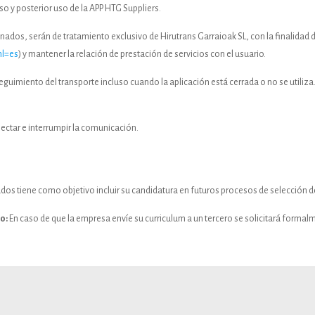
so y posterior uso de la APP HTG Suppliers.
dos, serán de tratamiento exclusivo de Hirutrans Garraioak SL, con la finalidad d
hl=es
) y mantener la relación de prestación de servicios con el usuario.
seguimiento del transporte incluso cuando la aplicación está cerrada o no se utiliza
ectar e interrumpir la comunicación.
ados tiene como objetivo incluir su candidatura en futuros procesos de selección d
o:
En caso de que la empresa envíe su curriculum a un tercero se solicitará forma