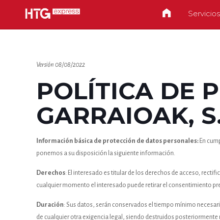
Servicios
Versión 08/08/2022
POLÍTICA DE 
GARRAIOAK, S.
Información básica de protección de datos personales:
En cump
ponemos a su disposición la siguiente información.
Derechos
: El interesado es titular de los derechos de acceso, rect
cualquier momento el interesado puede retirar el consentimiento prest
Duración
: Sus datos, serán conservados el tiempo mínimo necesario 
de cualquier otra exigencia legal, siendo destruidos posteriormente