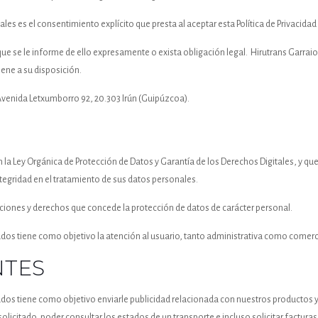
ales es el consentimiento explícito que presta al aceptar esta Política de Privacidad
que se le informe de ello expresamente o exista obligación legal. Hirutrans Garrai
ene a su disposición.
: Avenida Letxumborro 92, 20.303 Irún (Guipúzcoa).
la Ley Orgánica de Protección de Datos y Garantía de los Derechos Digitales, y que
tegridad en el tratamiento de sus datos personales.
aciones y derechos que concede la protección de datos de carácter personal.
ados tiene como objetivo la atención al usuario, tanto administrativa como comerc
NTES
ados tiene como objetivo enviarle publicidad relacionada con nuestros productos y 
solicitado, poder consultar los estados de un transporte e incluso solicitar factura