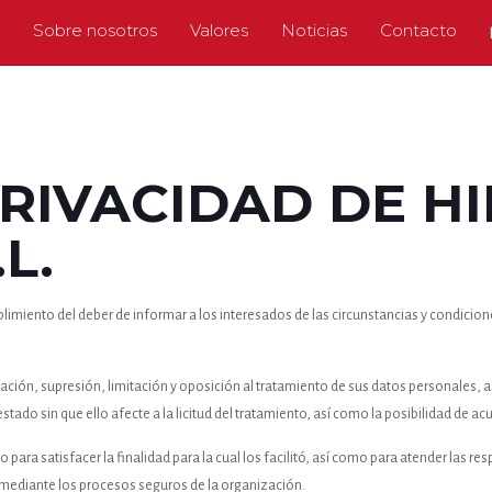
Sobre nosotros
Valores
Noticias
Contacto
PRIVACIDAD DE H
L.
limiento del deber de informar a los interesados de las circunstancias y condicione
ificación, supresión, limitación y oposición al tratamiento de sus datos personales
ado sin que ello afecte a la licitud del tratamiento, así como la posibilidad de ac
para satisfacer la finalidad para la cual los facilitó, así como para atender las r
 mediante los procesos seguros de la organización.