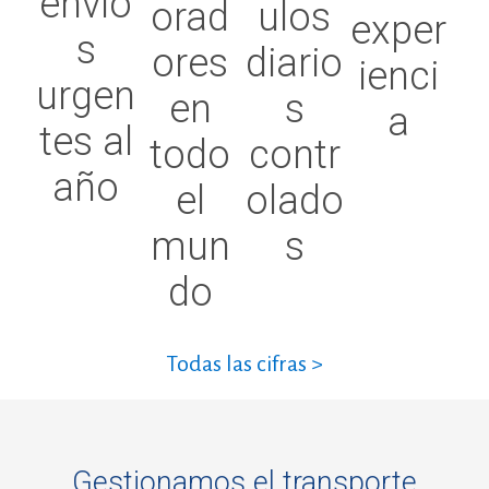
envío
orad
ulos
exper
s
ores
diario
ienci
urgen
en
s
a
tes al
todo
contr
año
el
olado
mun
s
do
Todas las cifras >
Gestionamos el transporte