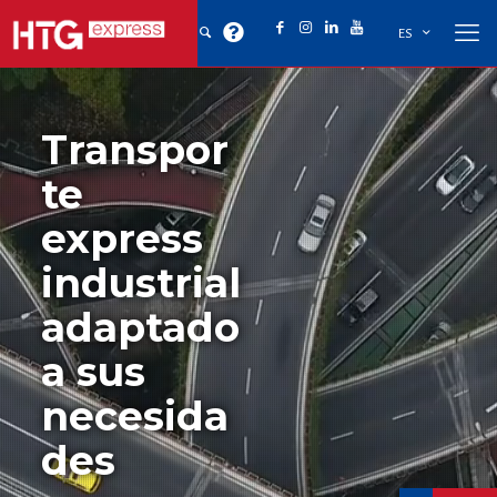
ES
Transpor
te
express
industrial
adaptado
a sus
necesida
des