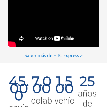
Saber más de HTG Express >
45.
7.0
1.5
25
00
00
00
0
años
colab
vehíc
de