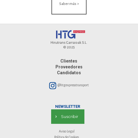
Saber más >
Hirutrans Garraioak S.L.
© 2025
Clientes
Proveedores
Candidatos
@htgexpresstransport
NEWSLETTER
Suscribir
Aviso Legal
Política de Cookies