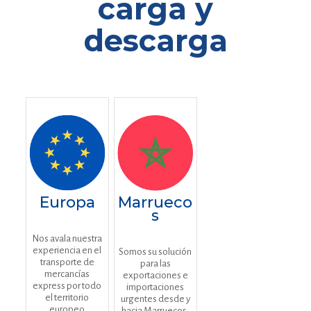
carga y
descarga
Europa
Marrueco
s
Nos avala nuestra
experiencia en el
Somos su solución
transporte de
para las
mercancías
exportaciones e
express por todo
importaciones
el territorio
urgentes desde y
europeo
hacia Marruecos.