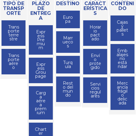
TIPO DE
PLAZO
DESTINO
CARACT
CONTENI
TRANSP
DE
ERÍSTICA
DO
ORTE
ENTREG
S
Euro
A
pa
Cajas
y
Trans
Horar
pallet
porte
io
Expr
s
terre
pact
ess
Marr
stre
ado
Pre
ueco
miu
s
m
Emb
alajes
Trans
Enví
no
porte
o
Turq
está
aére
prote
Expr
uía
ndar
o
gido
ess
Grou
page
Rest
Merc
Servi
o del
ancía
cios
mun
frágil
regul
Carg
do
o
ares
a
delic
aére
ada
a
prem
ium
Chart
er