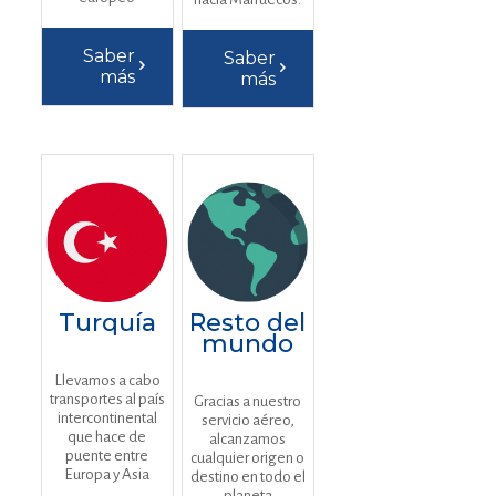
Saber
Saber
más
más
Turquía
Resto del
mundo
Llevamos a cabo
transportes al país
Gracias a nuestro
intercontinental
servicio aéreo,
que hace de
alcanzamos
puente entre
cualquier origen o
Europa y Asia
destino en todo el
planeta