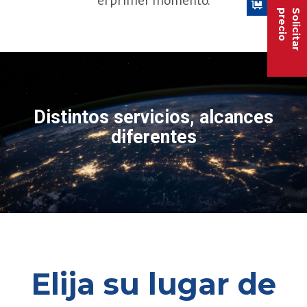
el primer momento.
precio
Solicitar
Distintos servicios, alcances
diferentes
Elija su lugar de