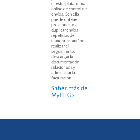
nuestra plataforma
online de control de
envíos. Con ella
puede obtener
presupuestos,
duplicar envíos
repetidos de
manera instantánea,
realizar el
seguimiento,
descargar la
documentación
relacionada y
administrar la
facturación.
Saber más de
MyHTG ›