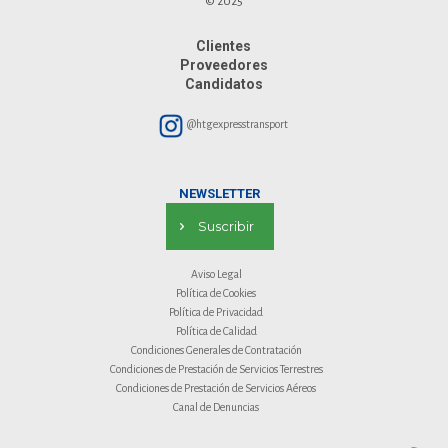
© 2025
Clientes
Proveedores
Candidatos
@htgexpresstransport
NEWSLETTER
Suscribir
Aviso Legal
Política de Cookies
Política de Privacidad
Política de Calidad
Condiciones Generales de Contratación
Condiciones de Prestación de Servicios Terrestres
Condiciones de Prestación de Servicios Aéreos
Canal de Denuncias