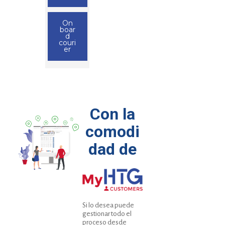
On
boar
d
couri
er
Con la
comodi
dad de
Si lo desea puede
gestionar todo el
proceso desde