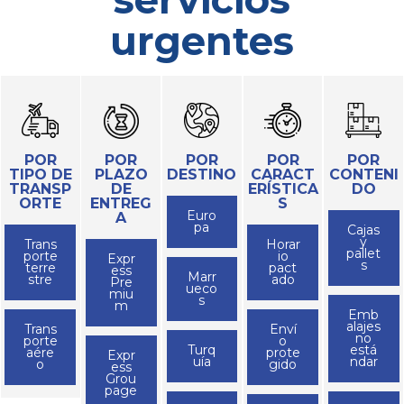
urgentes
POR
POR
POR
POR
POR
TIPO DE
PLAZO
DESTINO
CARACT
CONTENI
TRANSP
DE
ERÍSTICA
DO
ORTE
ENTREG
S
Euro
A
pa
Cajas
y
Trans
Horar
pallet
porte
io
Expr
s
terre
pact
ess
Marr
stre
ado
Pre
ueco
miu
s
m
Emb
alajes
Trans
Enví
no
porte
o
Turq
está
aére
prote
Expr
uía
ndar
o
gido
ess
Grou
page