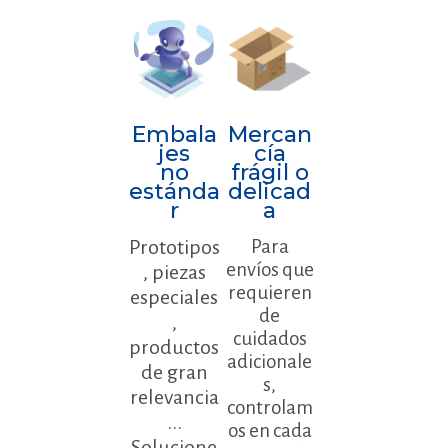
Embala
Mercan
jes
cía
no
frágil o
estánda
delicad
r
a
Prototipos
Para
envíos que
, piezas
requieren
especiales
de
,
cuidados
productos
adicionale
de gran
s,
relevancia
controlam
...
os en cada
Solucione