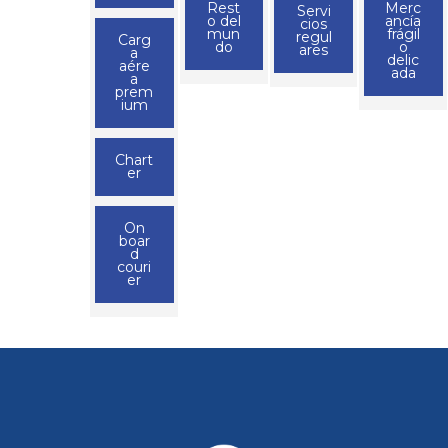
Rest
Merc
Servi
o del
ancía
cios
mun
frágil
regul
Carg
do
o
ares
a
delic
aére
ada
a
prem
ium
Chart
er
On
boar
d
couri
er