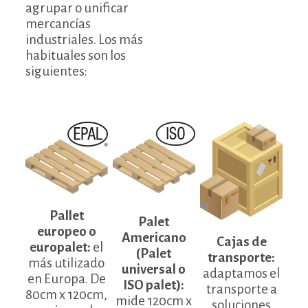
agrupar o unificar
mercancías
industriales. Los más
habituales son los
siguientes:
Pallet
Palet
europeo o
Americano
Cajas de
europalet:
el
(Palet
transporte:
más utilizado
universal o
adaptamos el
en Europa. De
ISO palet):
transporte a
80cm x 120cm,
mide 120cm x
soluciones