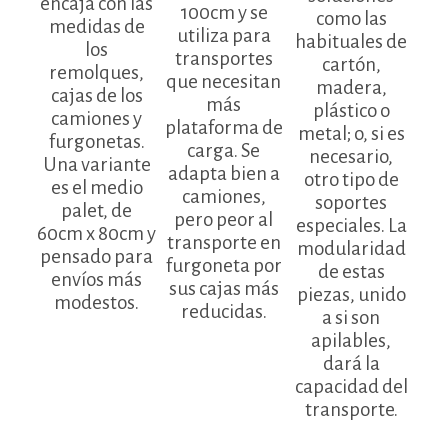
encaja con las
100cm y se
como las
medidas de
utiliza para
habituales de
los
transportes
cartón,
remolques,
que necesitan
madera,
cajas de los
más
plástico o
camiones y
plataforma de
metal; o, si es
furgonetas.
carga. Se
necesario,
Una variante
adapta bien a
otro tipo de
es el medio
camiones,
soportes
palet, de
pero peor al
especiales. La
60cm x 80cm y
transporte en
modularidad
pensado para
furgoneta por
de estas
envíos más
sus cajas más
piezas, unido
modestos.
reducidas.
a si son
apilables,
dará la
capacidad del
transporte.