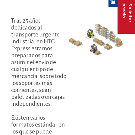
precio
Solicitar
Tras 25 años
dedicados al
transporte urgente
industrial en HTG
Express estamos
preparados para
asumir el envío de
cualquier tipo de
mercancía, sobre todo
los soportes más
corrientes, sean
paletizadas o en cajas
independientes.
Existen varios
formatos estándar en
los que se puede