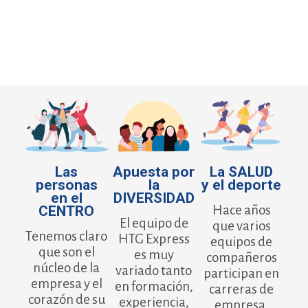
Las
Apuesta por
La SALUD
personas
la
y el deporte
en el
DIVERSIDAD
CENTRO
Hace años
El equipo de
que varios
Tenemos claro
HTG Express
equipos de
que son el
es muy
compañeros
núcleo de la
variado tanto
participan en
empresa y el
en formación,
carreras de
corazón de su
experiencia,
empresa.