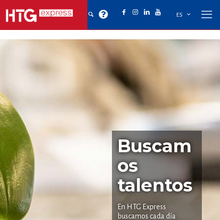
ES
Buscam
os
talentos
En HTG Express
buscamos cada día