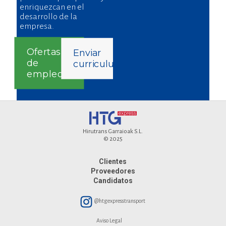
enriquezcan en el
desarrollo de la
empresa.
Ofertas
Enviar
de
curriculum
empleo
Hirutrans Garraioak S.L.
© 2025
Clientes
Proveedores
Candidatos
@htgexpresstransport
Aviso Legal