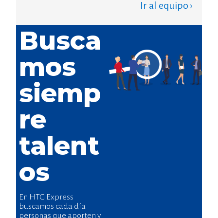
Ir al equipo ›
Busca
mos
siemp
re
talent
os
En HTG Express
buscamos cada día
personas que aporten y