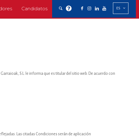
dores
Candidatos
ES
Garraioak, S.L. le informa que es titular del sitio web. De acuerdo con
eflejadas. Las citadas Condiciones serán de aplicación