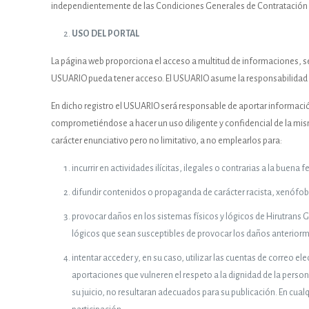
independientemente de las Condiciones Generales de Contratación 
USO DEL PORTAL
La página web proporciona el acceso a multitud de informaciones, serv
USUARIO pueda tener acceso. El USUARIO asume la responsabilidad del
En dicho registro el USUARIO será responsable de aportar informació
comprometiéndose a hacer un uso diligente y confidencial de la mism
carácter enunciativo pero no limitativo, a no emplearlos para:
incurrir en actividades ilícitas, ilegales o contrarias a la buena f
difundir contenidos o propaganda de carácter racista, xenófob
provocar daños en los sistemas físicos y lógicos de Hirutrans Ga
lógicos que sean susceptibles de provocar los daños anterio
intentar acceder y, en su caso, utilizar las cuentas de correo e
aportaciones que vulneren el respeto a la dignidad de la person
su juicio, no resultaran adecuados para su publicación. En cualq