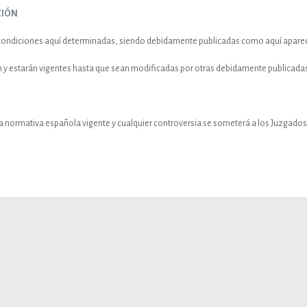
CIÓN
s condiciones aquí determinadas, siendo debidamente publicadas como aquí apare
ión y estarán vigentes hasta que sean modificadas por otras debidamente publicada
 la normativa española vigente y cualquier controversia se someterá a los Juzgados 