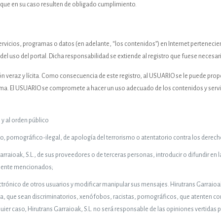
que en su caso resulten de obligado cumplimiento.
icios, programas o datos (en adelante, “los contenidos”) en Internet pertenecientes
 uso del portal. Dicha responsabilidad se extiende al registro que fuese necesar
n veraz y lícita. Como consecuencia de este registro, al USUARIO se le puede pro
a. El USUARIO se compromete a hacer un uso adecuado de los contenidos y servicios
e y al orden público
o, pornográfico-ilegal, de apología del terrorismo o atentatorio contra los dere
rraioak, S.L., de sus proveedores o de terceras personas, introducir o difundir en l
rmente mencionados;
lectrónico de otros usuarios y modificar manipular sus mensajes. Hirutrans Garraioak
a, que sean discriminatorios, xenófobos, racistas, pornográficos, que atenten contr
uier caso, Hirutrans Garraioak, S.L. no será responsable de las opiniones vertidas p