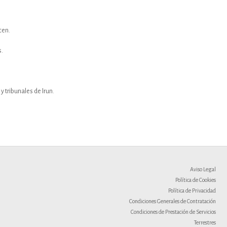
cen.
s.
y tribunales de Irun.
Aviso Legal
Política de Cookies
Política de Privacidad
Condiciones Generales de Contratación
Condiciones de Prestación de Servicios
Terrestres