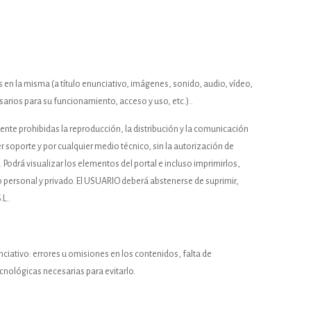
s en la misma (a título enunciativo, imágenes, sonido, audio, vídeo,
rios para su funcionamiento, acceso y uso, etc.)..
mente prohibidas la reproducción, la distribución y la comunicación
r soporte y por cualquier medio técnico, sin la autorización de
. Podrá visualizar los elementos del portal e incluso imprimirlos,
o personal y privado. El USUARIO deberá abstenerse de suprimir,
L..
nciativo: errores u omisiones en los contenidos, falta de
cnológicas necesarias para evitarlo.