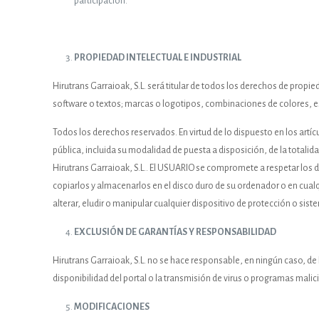
participación.
PROPIEDAD INTELECTUAL E INDUSTRIAL
Hirutrans Garraioak, S.L. será titular de todos los derechos de propi
software o textos; marcas o logotipos, combinaciones de colores, e
Todos los derechos reservados. En virtud de lo dispuesto en los artíc
pública, incluida su modalidad de puesta a disposición, de la totalid
Hirutrans Garraioak, S.L.. El USUARIO se compromete a respetar los der
copiarlos y almacenarlos en el disco duro de su ordenador o en cualq
alterar, eludir o manipular cualquier dispositivo de protección o sist
EXCLUSIÓN DE GARANTÍAS Y RESPONSABILIDAD
Hirutrans Garraioak, S.L. no se hace responsable, en ningún caso, de 
disponibilidad del portal o la transmisión de virus o programas mali
MODIFICACIONE
S