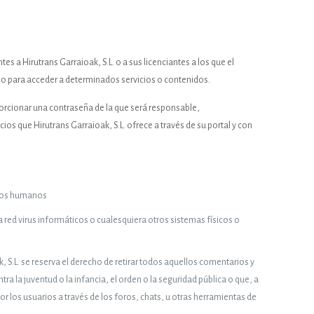
 a Hirutrans Garraioak, S.L. o a sus licenciantes a los que el
io para acceder a determinados servicios o contenidos.
porcionar una contraseña de la que será responsable,
 que Hirutrans Garraioak, S.L. ofrece a través de su portal y con
chos humanos
a red virus informáticos o cualesquiera otros sistemas físicos o
, S.L. se reserva el derecho de retirar todos aquellos comentarios y
a la juventud o la infancia, el orden o la seguridad pública o que, a
or los usuarios a través de los foros, chats, u otras herramientas de