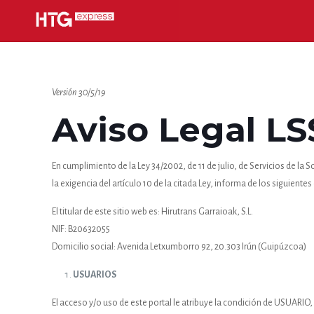
Versión 30/5/19
Aviso Legal LS
En cumplimiento de la Ley 34/2002, de 11 de julio, de Servicios de la 
la exigencia del artículo 10 de la citada Ley, informa de los siguientes
El titular de este sitio web es: Hirutrans Garraioak, S.L.
NIF: B20632055
Domicilio social: Avenida Letxumborro 92, 20.303 Irún (Guipúzcoa)
USUARIOS
El acceso y/o uso de este portal le atribuye la condición de USUARIO