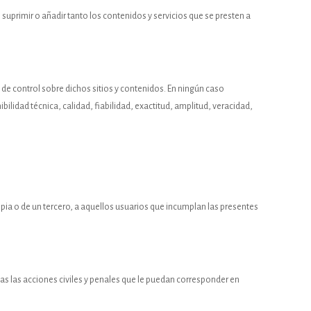
suprimir o añadir tanto los contenidos y servicios que se presten a
o de control sobre dichos sitios y contenidos. En ningún caso
bilidad técnica, calidad, fiabilidad, exactitud, amplitud, veracidad,
propia o de un tercero, a aquellos usuarios que incumplan las presentes
das las acciones civiles y penales que le puedan corresponder en