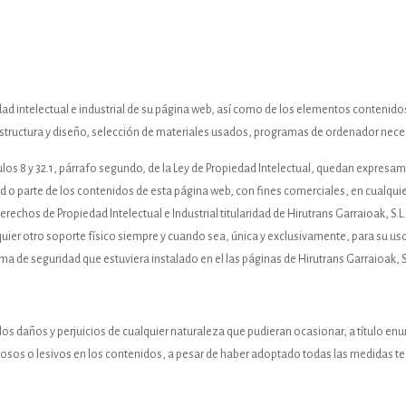
edad intelectual e industrial de su página web, así como de los elementos contenido
structura y diseño, selección de materiales usados, programas de ordenador necesa
ulos 8 y 32.1, párrafo segundo, de la Ley de Propiedad Intelectual, quedan expresa
ad o parte de los contenidos de esta página web, con fines comerciales, en cualquie
echos de Propiedad Intelectual e Industrial titularidad de Hirutrans Garraioak, S.L.
uier otro soporte físico siempre y cuando sea, única y exclusivamente, para su us
ema de seguridad que estuviera instalado en el las páginas de Hirutrans Garraioak, S.
los daños y perjuicios de cualquier naturaleza que pudieran ocasionar, a título enu
ciosos o lesivos en los contenidos, a pesar de haber adoptado todas las medidas te