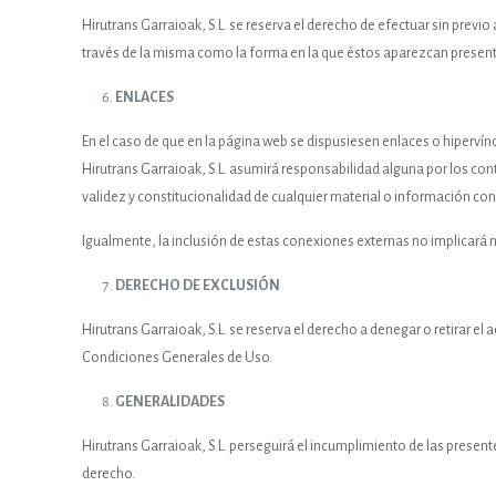
Hirutrans Garraioak, S.L. se reserva el derecho de efectuar sin previ
través de la misma como la forma en la que éstos aparezcan present
ENLACES
En el caso de que en la página web se dispusiesen enlaces o hipervíncu
Hirutrans Garraioak, S.L. asumirá responsabilidad alguna por los conte
validez y constitucionalidad de cualquier material o información cont
Igualmente, la inclusión de estas conexiones externas no implicará n
DERECHO DE EXCLUSIÓN
Hirutrans Garraioak, S.L. se reserva el derecho a denegar o retirar el
Condiciones Generales de Uso.
GENERALIDADES
Hirutrans Garraioak, S.L. perseguirá el incumplimiento de las presen
derecho.