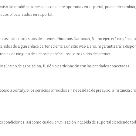
o aviso las modificaciones que considere oportunas en su portal, pudiendo cambiar, 
ados o localizados en su portal.
los hacía otros sitios de Internet, Hirutrans Garraioak, S.L. no ejercerá ningún tip
nidos de algún enlace perteneciente a un sitio web ajeno, ni garantizará la disponi
enida en ninguno de dichos hipervínculos u otros sitios de Internet.
ingún tipo de asociación, fusión o participación con las entidades conectadas.
 acceso a portal y/o los servicios ofrecidos sin necesidad de preaviso, a instancia 
tes condiciones, así como cualquier utilización indebida de su portal ejerciendo to