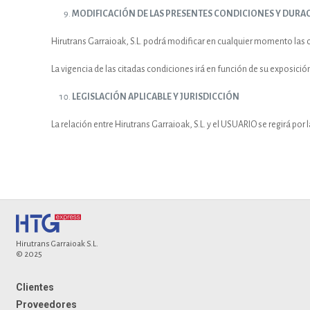
MODIFICACIÓN DE LAS PRESENTES CONDICIONES Y DURA
Hirutrans Garraioak, S.L. podrá modificar en cualquier momento la
La vigencia de las citadas condiciones irá en función de su exposic
LEGISLACIÓN APLICABLE Y JURISDICCIÓN
La relación entre Hirutrans Garraioak, S.L. y el USUARIO se regirá por
Hirutrans Garraioak S.L.
© 2025
Clientes
Proveedores