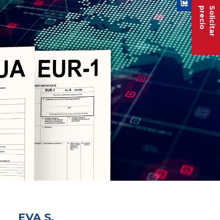
precio
Solicitar
EVA S.