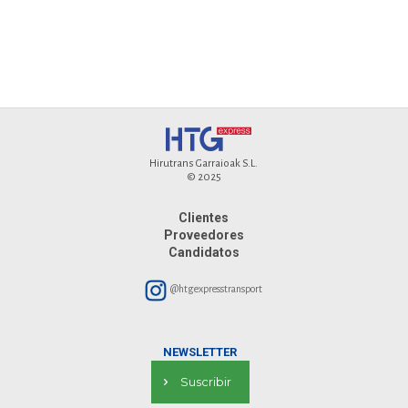
Hirutrans Garraioak S.L.
© 2025
Clientes
Proveedores
Candidatos
@htgexpresstransport
NEWSLETTER
Suscribir