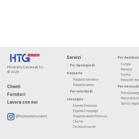
Servizi
Per destinaz
Europa
Per tipologia di
Hirutrans Garraioak S.L.
Marocco
© 2025
trasporto
Turchia
Trasporto terrestre
Resto del m
Trasporto aereo
Clienti
Per necessit
Per velocità di
Ritiro/conseg
Fornitori
Merce delica
consegna
Lavora con noi
Servizi regol
Express Premium
Express Groupage
@htgexpresstransport
Trasporto aereo Premium
Charter
On board courier