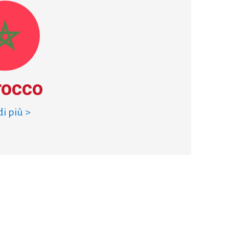
occo
di più >