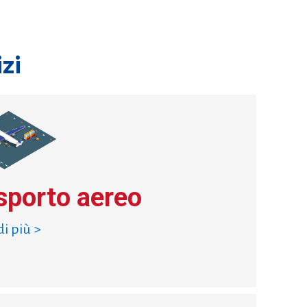
izi
sporto aereo
di più >