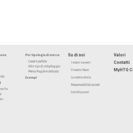
Su di noi
Valori
ione
Per tipologia di merce
Casse e pallets
Contatti
I nostri numeri
Altri tipi di imballaggio
MyHTG C
Il nostro Team
Merce fragile e delicata
ondo
La nostra storia
Esempi
à
Responsabilità sociale
na fix
Certificazioni
ta
ari