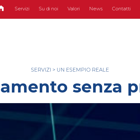
Servizi
Su di noi
Valori
News
Contatti
SERVIZI
>
UN ESEMPIO REALE
amento senza p