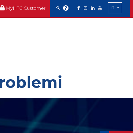
MyHTG Customer
IT
roblemi