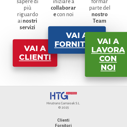
sapere di
iniziare a
formar
più
collaborar
parte del
riguardo
e
con noi
nostro
ai
nostri
Team
servizi
VAI A
VAI A
FORNITORI
VAI A
LAVORA
CLIENTI
CON
NOI
Hirutrans Garraioak S.L.
© 2025
Clienti
Fornitori