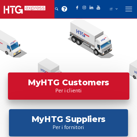
IT
MyHTG Customers
Per i clienti
MyHTG Suppliers
Per i fornitori