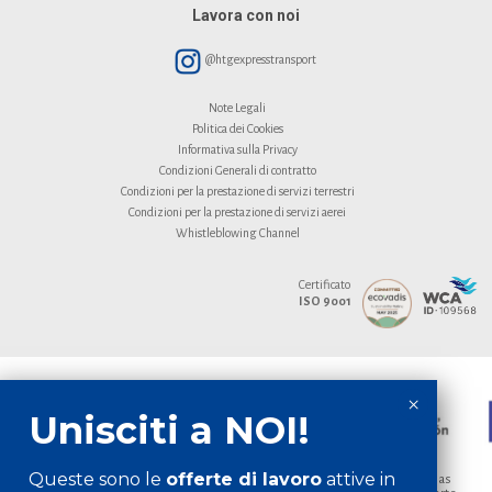
Lavora con noi
@htgexpresstransport
Note Legali
Politica dei Cookies
Informativa sulla Privacy
Condizioni Generali di contratto
Condizioni per la prestazione di servizi terrestri
Condizioni per la prestazione di servizi aerei
Whistleblowing Channel
Certificato
ISO 9001
Queste sono le
offerte di lavoro
attive in
Empresa beneficiaria de las ayudas para la modernización de empresas