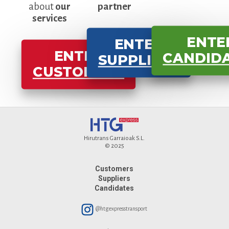
about
our
partner
services
ENTE
ENTER
ENTER
CANDID
SUPPLIERS
CUSTOMERS
Hirutrans Garraioak S.L.
© 2025
Customers
Suppliers
Candidates
@htgexpresstransport