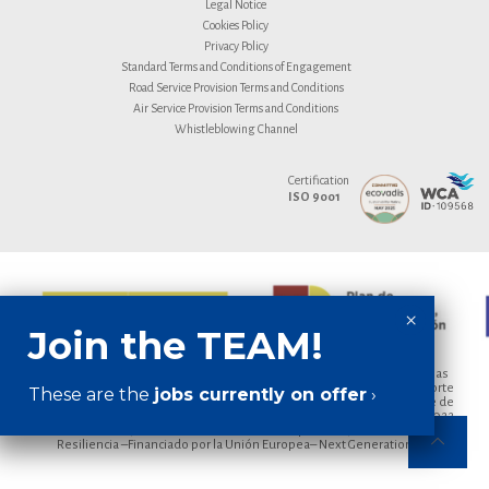
Legal Notice
Cookies Policy
Privacy Policy
Standard Terms and Conditions of Engagement
Road Service Provision Terms and Conditions
Air Service Provision Terms and Conditions
Whistleblowing Channel
Certification
ISO 9001
Empresa beneficiaria de las ayudas para la modernización de empresas
privadas de transporte de viajeros prestadoras de servicios de transporte
These are the
jobs currently on offer
›
por carretera y de empresas privadas que intervienen en el transporte de
mercancías por carretera, según lo dispuesto en el Real Decreto 902/2022,
de 25 de octubre, en el marco del Plan de Recuperación, Transformación y
Resiliencia –Financiado por la Unión Europea– Next Generation EU.