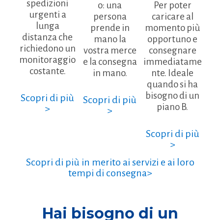
spedizioni
o: una
Per poter
urgenti a
persona
caricare al
lunga
prende in
momento più
distanza che
mano la
opportuno e
richiedono un
vostra merce
consegnare
monitoraggio
e la consegna
immediatame
costante.
in mano.
nte. Ideale
quando si ha
bisogno di un
Scopri di più
Scopri di più
piano B.
>
>
Scopri di più
>
Scopri di più in merito ai servizi e ai loro
tempi di consegna>
Hai bisogno di un