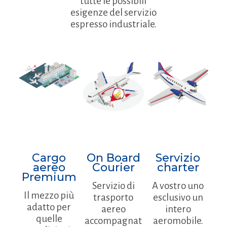
tutte le possibili
esigenze del servizio
espresso industriale.
Cargo
On Board
Servizio
aereo
Courier
charter
Premium
Servizio di
A vostro uno
Il mezzo più
trasporto
esclusivo un
adatto per
aereo
intero
quelle
accompagnat
aeromobile.