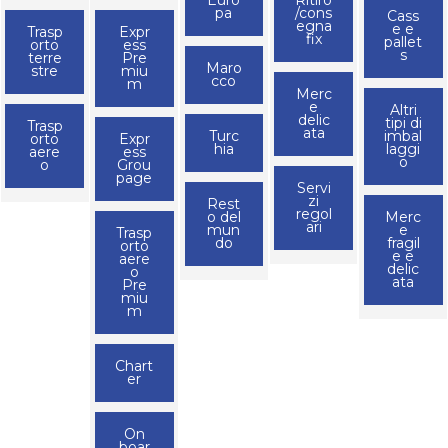
pa
/cons
Cass
egna
e e
Trasp
Expr
fix
pallet
orto
ess
s
terre
Pre
Maro
stre
miu
cco
m
Merc
e
Altri
delic
tipi di
Trasp
ata
Turc
imbal
orto
Expr
hia
laggi
aere
ess
o
o
Grou
page
Servi
zi
Rest
regol
o del
Merc
ari
mun
e
Trasp
do
fragil
orto
e e
aere
delic
o
ata
Pre
miu
m
Chart
er
On
boar