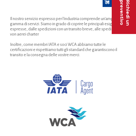
preventivo
Richiedi un
Il nostro servizio espresso per l'industria comprende un'ampia
gamma di servizi. Siamo in grado di coprire le principali esigenze
espresse, dalle spedizioni con un transito breve, alle spedizioni
von aerei charter
Inoltre, come membri IATA e soci WCA abbiamo tutte le
certificazioni e rispettiamo tutti gli standard che garantiscono il
transito e la consegna delle vostre merci.