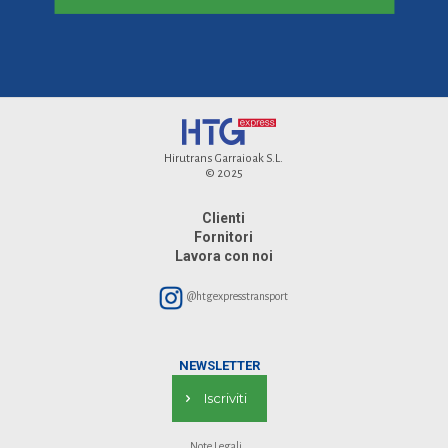
Hirutrans Garraioak S.L.
© 2025
Clienti
Fornitori
Lavora con noi
@htgexpresstransport
NEWSLETTER
Iscriviti
Note Legali