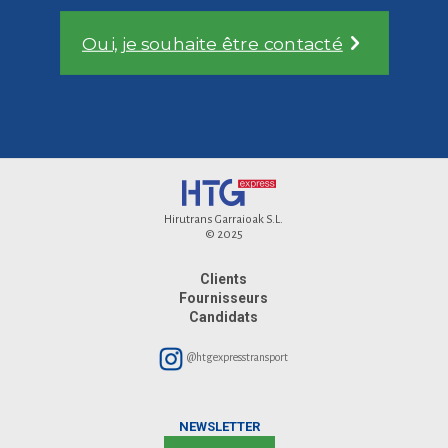
Oui, je souhaite être contacté
Hirutrans Garraioak S.L.
© 2025
Clients
Fournisseurs
Candidats
@htgexpresstransport
NEWSLETTER