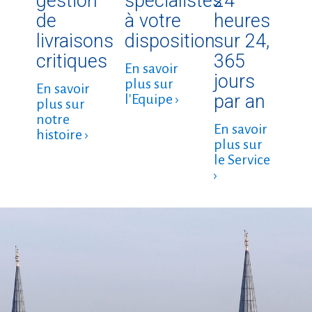
gestion
spécialistes
24
de
à votre
heures
livraisons
disposition
sur 24,
critiques
365
En savoir
jours
plus sur
En savoir
par an
l'Equipe ›
plus sur
notre
En savoir
histoire ›
plus sur
le Service
›