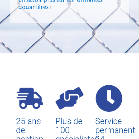
douanières ›
25 ans
Plus de
Service
de
100
permanent