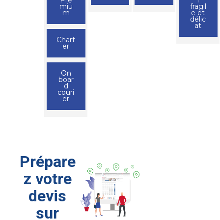
miu
fragil
m
e et
délic
at
Chart
er
On
boar
d
couri
er
Prépare
z votre
devis
sur