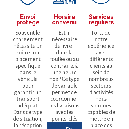
Envoi
Horaire
Services
protégé
convenu
réguliers
Souvent le
Est-il
Forts de
chargement
nécessaire
notre
nécessite un
de livrer
expérience
soin et un
dans la
avec
placement
foulée ou au
différents
spécifique
contraire, à
clients au
dans le
une heure
sein de
véhicule
fixe ? Ce type
nombreux
pour
de variable
secteurs
garantir un
permet de
d'activités
transport
coordonner
nous
adéquat.
les livraisons
sommes
Dans ce type
avec les
capables de
de situation,
points-clés
mettre en
la réception
de la
place des