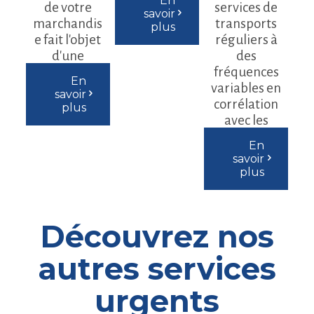
En
de votre
production.
services de
savoir
marchandis
transports
plus
e fait l'objet
réguliers à
d'une
des
attention
fréquences
En
particulière.
variables en
savoir
corrélation
plus
avec les
besoins de
En
nos clients.
savoir
plus
Découvrez nos
autres services
urgents