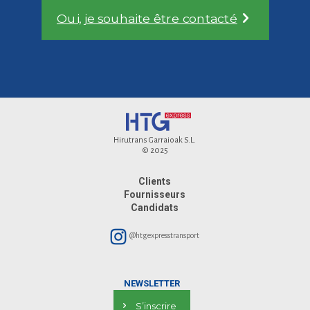
Oui, je souhaite être contacté
Hirutrans Garraioak S.L.
© 2025
Clients
Fournisseurs
Candidats
@htgexpresstransport
NEWSLETTER
S’inscrire