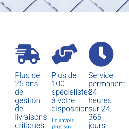
Plus de
Plus de
Service
25 ans
100
permanent
de
spécialistes
24
gestion
à votre
heures
de
disposition
sur 24,
livraisons
365
En savoir
critiques
jours
plus sur