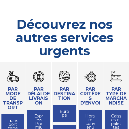
Découvrez nos
autres services
urgents
PAR
PAR
PAR
PAR
PAR
MODE
DÉLAI DE
DESTINA
CRITÈRE
TYPE DE
DE
LIVRAIS
TION
S
MARCHA
TRANSP
ON
D’ENVOI
NDISE
ORT
Euro
pe
Expr
Horai
Caiss
ess
re
es et
Trans
Pre
conv
palet
port
miu
enu
tes
terre