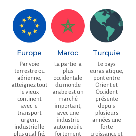
Europe
Maroc
Turquie
Par voie
La partie la
Le pays
terrestre ou
plus
eurasiatique,
aérienne,
occidentale
pont entre
atteignez tout
du monde
Orient et
le vieux
arabe est un
Occident
continent
marché
présente
avec le
important,
depuis
transport
avec une
plusieurs
urgent
industrie
années une
industriel le
automobile
forte
plus qualifié.
fortement
croissance et