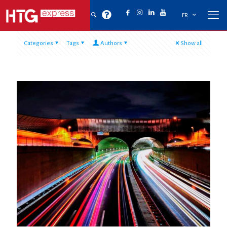
FR
Categories
Tags
Authors
Show all