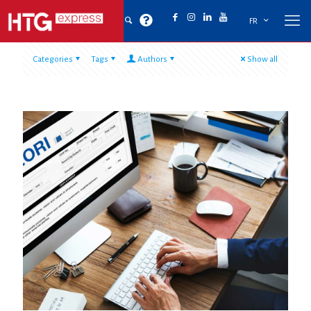
FR
Categories
Tags
Authors
Show all