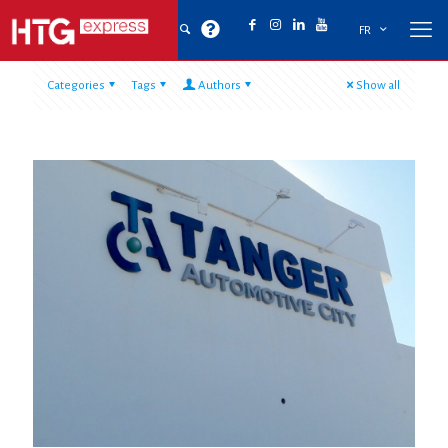
FR
Categories
Tags
Authors
Show all