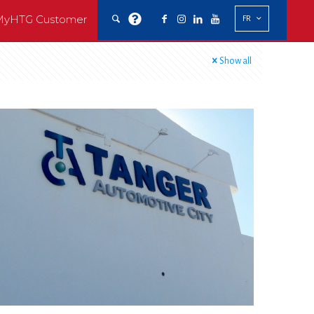
MyHTG Customer
FR
Show all