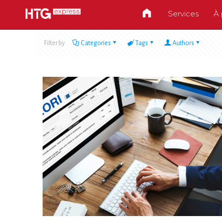
Services
À 
Filter by
Categories
Tags
Authors