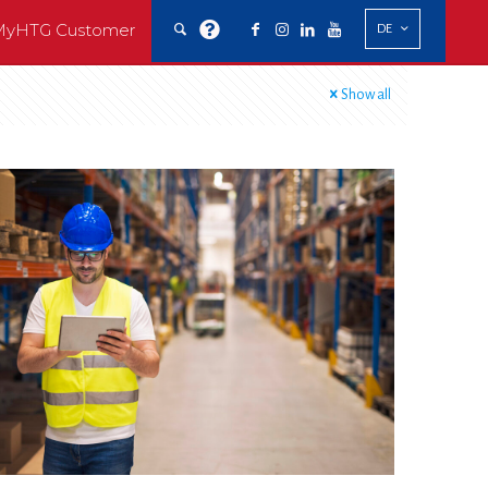
MyHTG Customer
DE
Show all