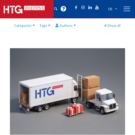
DE
Categories
Tags
Authors
Show all