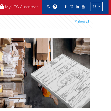
MyHTG Customer
ES
Show all