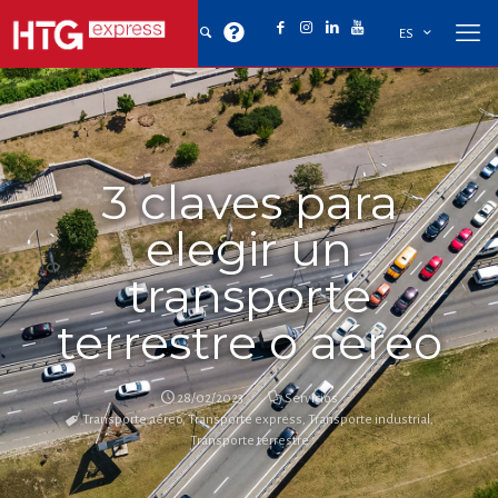
ES
3 claves para
elegir un
transporte
terrestre o aéreo
28/02/2023
Servicios
Transporte aéreo
,
Transporte express
,
Transporte industrial
,
Transporte terrestre