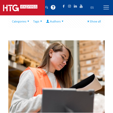
ES
Categories
Tags
Authors
Show all