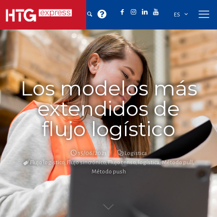
ES
Los modelos más
extendidos de
flujo logístico
15/06/2021
Logística
Flujo logístico
,
Flujo sincrónico
,
Flujo tenso
,
logística
,
Método pull
,
Método push