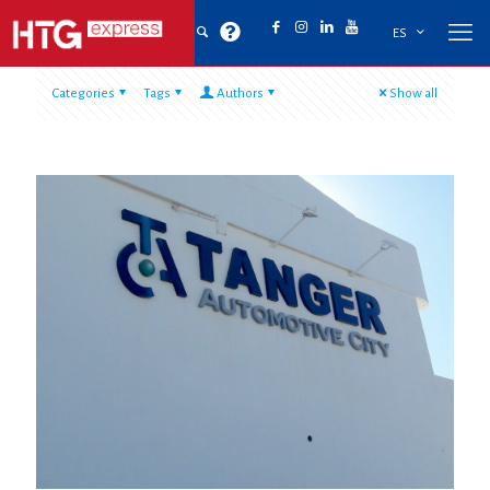
ES
Categories
Tags
Authors
Show all