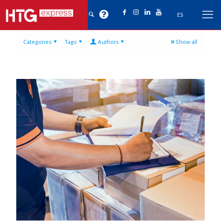
ES
Categories
Tags
Authors
Show all