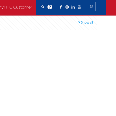
MyHTG Customer
ES
Show all