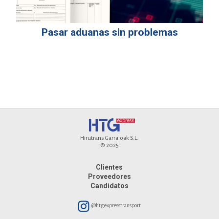
Pasar aduanas sin problemas
Hirutrans Garraioak S.L.
© 2025
Clientes
Proveedores
Candidatos
@htgexpresstransport