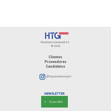
Hirutrans Garraioak S.L.
© 2025
Clientes
Proveedores
Candidatos
@htgexpresstransport
NEWSLETTER
Suscribir