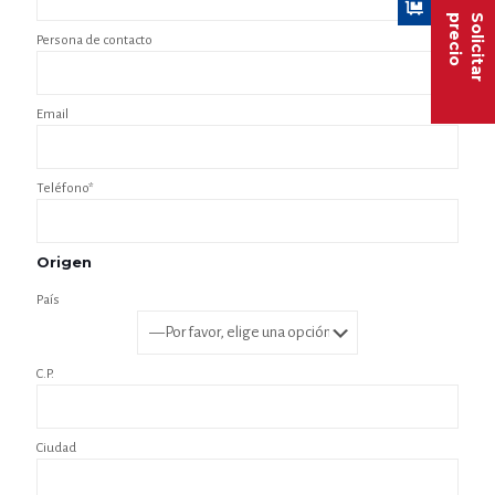
precio
Solicitar
Persona de contacto
Email
Teléfono*
Origen
País
C.P.
Ciudad