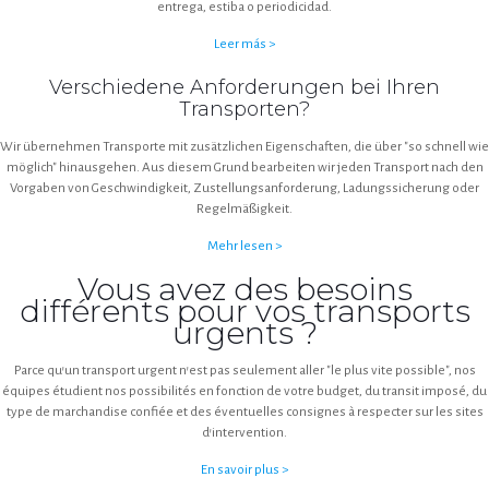
entrega, estiba o periodicidad.
Leer más >
Verschiedene Anforderungen bei Ihren
Transporten?
Wir übernehmen Transporte mit zusätzlichen Eigenschaften, die über "so schnell wie
möglich" hinausgehen. Aus diesem Grund bearbeiten wir jeden Transport nach den
Vorgaben von Geschwindigkeit, Zustellungsanforderung, Ladungssicherung oder
Regelmäßigkeit.
Mehr lesen >
Vous avez des besoins
différents pour vos transports
urgents ?
Parce qu'un transport urgent n'est pas seulement aller "le plus vite possible", nos
équipes étudient nos possibilités en fonction de votre budget, du transit imposé, du
type de marchandise confiée et des éventuelles consignes à respecter sur les sites
d'intervention.
En savoir plus >