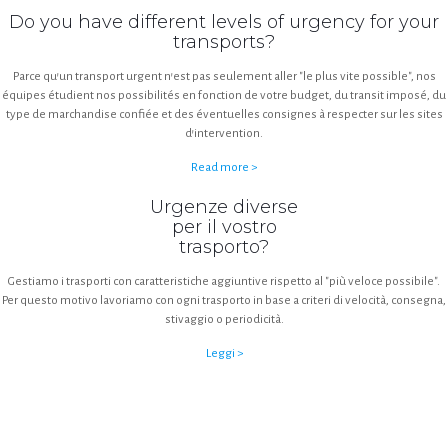
Do you have different levels of urgency for your
transports?
Parce qu'un transport urgent n'est pas seulement aller "le plus vite possible", nos
équipes étudient nos possibilités en fonction de votre budget, du transit imposé, du
type de marchandise confiée et des éventuelles consignes à respecter sur les sites
d'intervention.
Read more >
Urgenze diverse
per il vostro
trasporto?
Gestiamo i trasporti con caratteristiche aggiuntive rispetto al "più veloce possibile".
Per questo motivo lavoriamo con ogni trasporto in base a criteri di velocità, consegna,
stivaggio o periodicità.
Leggi >