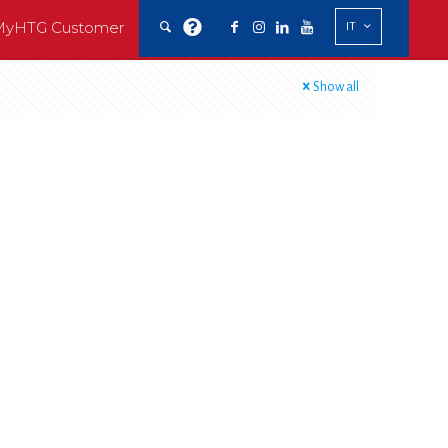
MyHTG Customer
IT
Show all