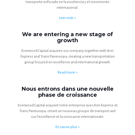
transporte enfocado en la excelencia y el crecimiento
internacional.
Leer más >
We are entering a new stage of
growth
Everwood Capital acquires our company together with Arin
Express and Trans Paneuropa, creating a new transportation
group focused on excellence and international growth.
Read more >
Nous entrons dans une nouvelle
phase de croissance
Everwood Capital acquiert notre entreprise avec Arin Express et
Trans Paneuropa, créant un nouveau groupe de transport axé
sur l’excellence et la croissance internationale.
En savoir plus >