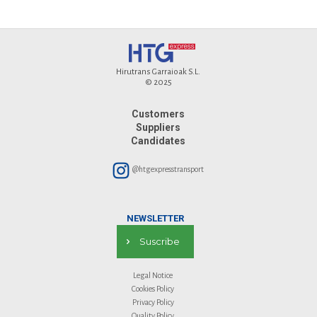
Hirutrans Garraioak S.L.
© 2025
Customers
Suppliers
Candidates
@htgexpresstransport
NEWSLETTER
Suscribe
Legal Notice
Cookies Policy
Privacy Policy
Quality Policy