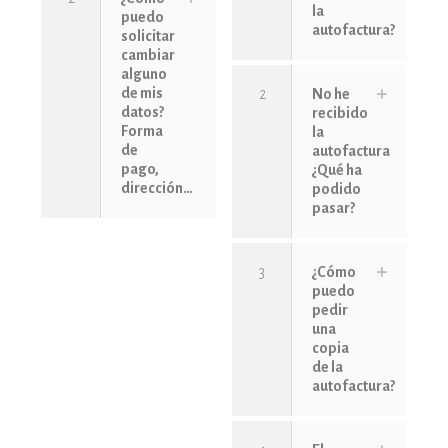
la
puedo
autofactura?
solicitar
cambiar
alguno
de mis
2
No he
datos?
recibido
Forma
la
de
autofactura
pago,
¿Qué ha
dirección…
podido
pasar?
3
¿Cómo
puedo
pedir
una
copia
de la
autofactura?