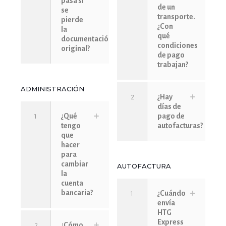
pasa si
de un
se
transporte.
pierde
¿Con
la
qué
documentación
condiciones
original?
de pago
trabajan?
ADMINISTRACIÓN
2
¿Hay
días de
1
¿Qué
pago de
tengo
autofacturas?
que
hacer
para
cambiar
AUTOFACTURA
la
cuenta
bancaria?
1
¿Cuándo
envía
HTG
Express
2
¿Cómo