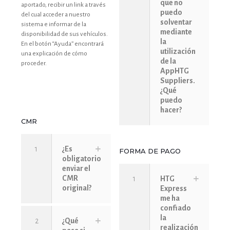
que no
aportado, recibir un link a través
puedo
del cual acceder a nuestro
solventar
sistema e informar de la
mediante
disponibilidad de sus vehículos.
la
En el botón “Ayuda” encontrará
utilización
una explicación de cómo
de la
proceder.
AppHTG
Suppliers.
¿Qué
puedo
hacer?
CMR
1
¿Es
FORMA DE PAGO
obligatorio
enviar el
CMR
1
HTG
original?
Express
me ha
confiado
la
2
¿Qué
realización