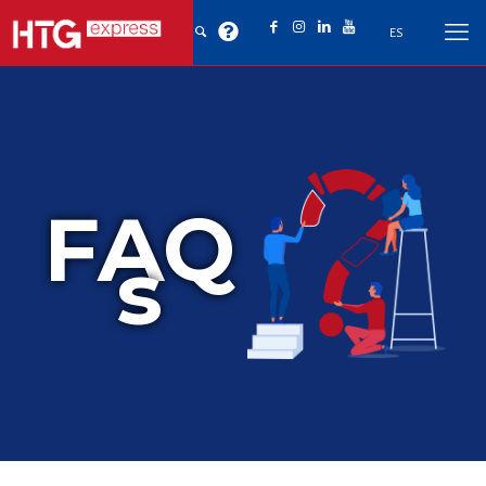
ES
FAQ
s