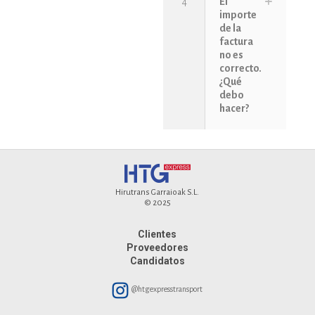
4
El
importe
de la
factura
no es
correcto.
¿Qué
debo
hacer?
Hirutrans Garraioak S.L.
© 2025
Clientes
Proveedores
Candidatos
@htgexpresstransport