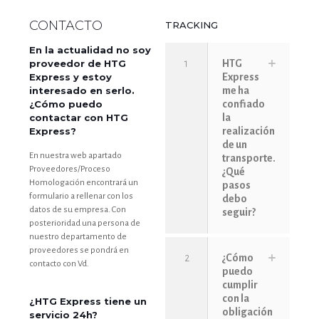
CONTACTO
TRACKING
En la actualidad no soy
proveedor de HTG
1
HTG
Express y estoy
Express
interesado en serlo.
me ha
¿Cómo puedo
confiado
contactar con HTG
la
Express?
realización
de un
En nuestra web apartado
transporte.
Proveedores/Proceso
¿Qué
Homologación encontrará un
pasos
formulario a rellenar con los
debo
datos de su empresa. Con
seguir?
posterioridad una persona de
nuestro departamento de
proveedores se pondrá en
2
¿Cómo
contacto con Vd.
puedo
cumplir
con la
¿HTG Express tiene un
obligación
servicio 24h?