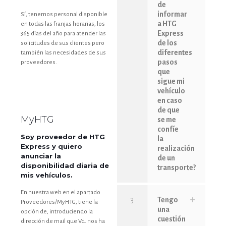
de
informar
Sí, tenemos personal disponible
a HTG
en todas las franjas horarias, los
Express
365 días del año para atender las
de los
solicitudes de sus clientes pero
diferentes
también las necesidades de sus
pasos
proveedores.
que
sigue mi
vehículo
en caso
de que
MyHTG
se me
confíe
Soy proveedor de HTG
la
Express y quiero
realización
anunciar la
de un
disponibilidad diaria de
transporte?
mis vehículos.
En nuestra web en el apartado
3
Tengo
Proveedores/MyHTG, tiene la
una
opción de, introduciendo la
cuestión
dirección de mail que Vd. nos ha