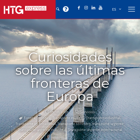
ES
Curiosidades
sobre las últimas
fronteras de
Europa
05/10/2021
Servicios
Europa
,
logística
,
Transporte express
,
Transporte industrial
,
Transporte internacional
,
Transporte terrestre
,
transporte urgente
,
Transporte urgente industrial
,
Transporte urgente internacional