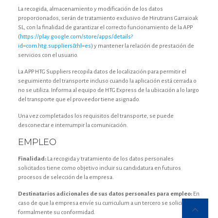
La recogida, almacenamiento y modificación de los datos
proporcionados, serán de tratamiento exclusivo de Hirutrans Garraioak
SL, con la finalidad de garantizar el correcto funcionamiento de la APP
(
https://play.google.com/store/apps/details?
id=com.htg.suppliers&hl=es
) y mantener la relación de prestación de
servicios con el usuario.
La APP HTG Suppliers recopila datos de localización para permitir el
seguimiento del transporte incluso cuando la aplicación está cerrada o
no se utiliza. Informa al equipo de HTG Express de la ubicación a lo largo
del transporte que el proveedor tiene asignado.
Una vez completados los requisitos del transporte, se puede
desconectar e interrumpir la comunicación.
EMPLEO
Finalidad:
La recogida y tratamiento de los datos personales
solicitados tiene como objetivo incluir su candidatura en futuros
procesos de selección de la empresa.
Destinatarios adicionales de sus datos personales para empleo:
En
caso de que la empresa envíe su curriculum a un tercero se solicitará
formalmente su conformidad.