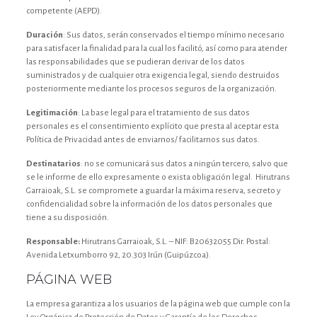
competente (AEPD).
Duración
: Sus datos, serán conservados el tiempo mínimo necesario
para satisfacer la finalidad para la cual los facilitó, así como para atender
las responsabilidades que se pudieran derivar de los datos
suministrados y de cualquier otra exigencia legal, siendo destruidos
posteriormente mediante los procesos seguros de la organización.
Legitimación
: La base legal para el tratamiento de sus datos
personales es el consentimiento explícito que presta al aceptar esta
Política de Privacidad antes de enviarnos/ facilitarnos sus datos.
Destinatarios
: no se comunicará sus datos a ningún tercero, salvo que
se le informe de ello expresamente o exista obligación legal. Hirutrans
Garraioak, S.L. se compromete a guardar la máxima reserva, secreto y
confidencialidad sobre la información de los datos personales que
tiene a su disposición.
Responsable:
Hirutrans Garraioak, S.L. – NIF: B20632055 Dir. Postal:
Avenida Letxumborro 92, 20.303 Irún (Guipúzcoa).
PÁGINA WEB
La empresa garantiza a los usuarios de la página web que cumple con la