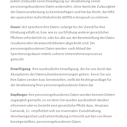
jedem Zeitpunkt seine Einwilligung zur Verarbeitung seiner
personengebundenen Daten widerrufen, ohne damit die Zulässigkeit
der Datenverarbeitung zu beeinträchtigen und hat das Recht, die Hilfe
der spanischen Aufsichtsbehörde (AEPD) in Anspruch zu nehmen.
Dauer:
Wir speichern Ihre Daten, solange bis der Zweck für ihre
Erhebung erfüllt ist, bzw. wie es zur Erfüllung anderer gesetzlicher
Pflichten erforderlich ist, oder bis alle aus der Bereitstellung der Daten
resultierenden Verantwortlichkeiten abgedeckt sind. Die
personengebundenen Daten werden nach Ablauf der
Speicherungsdauer mittels sicherer Unternehmensprozesse
gelöscht.
Einwilligung
: Ihre ausdrückliche Einwilligung, die Sie uns durch das
Akzeptieren der Datenschutsbestimmungen geben, bevor Sie uns
Ihre Daten senden bzw. bereitstellen, stellt die Rechtsgrundlage für
die Verarbeitung Ihrer personengebundenen Daten dar.
Empfänger:
Ihre personengebundenen Daten werden keinem Dritten
zugänglich gemacht, es sei denn Sie wurden ausdrücklich darüber
informiert oder es besteht eine gesetzliche Pflicht dazu. Hirutrans
Garraioak, S.L. verpflichtet sich zur maximalen Zurückhaltung,
Verschwiegenheit und Geheimhaltung in Hinsicht auf den von Ihnen
bereitgestellten, personengebundenen Daten.