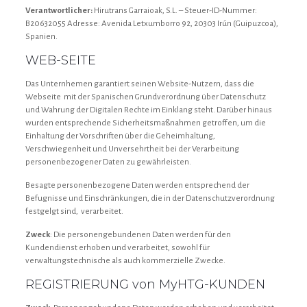
Verantwortlicher:
Hirutrans Garraioak, S.L. – Steuer-ID-Nummer:
B20632055 Adresse: Avenida Letxumborro 92, 20303 Irún (Guipuzcoa),
Spanien.
WEB-SEITE
Das Unternhemen garantiert seinen Website-Nutzern, dass die
Webseite mit der Spanischen Grundverordnung über Datenschutz
und Wahrung der Digitalen Rechte im Einklang steht. Darüber hinaus
wurden entsprechende Sicherheitsmaßnahmen getroffen, um die
Einhaltung der Vorschriften über die Geheimhaltung,
Verschwiegenheit und Unversehrtheit bei der Verarbeitung
personenbezogener Daten zu gewährleisten.
Besagte personenbezogene Daten werden entsprechend der
Befugnisse und Einschränkungen, die in der Datenschutzverordnung
festgelgt sind, verarbeitet.
Zweck
: Die personengebundenen Daten werden für den
Kundendienst erhoben und verarbeitet, sowohl für
verwaltungstechnische als auch kommerzielle Zwecke.
REGISTRIERUNG von MyHTG-KUNDEN