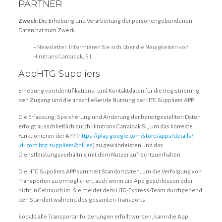
PARTNER
Zweck:
Die Erhebung und Verarbeitung der personengebundenen
Daten hat zum Zweck:
– Newsletter: Informieren Sie sich über die Neuigkeiten von
Hirutrans Garraioak, S.L.
AppHTG Suppliers
Erhebung von Identifikations- und Kontaktdaten für die Registrierung,
den Zugang und die anschließende Nutzung der HTG Suppliers APP.
Die Erfassung, Speicherung und Änderung der bereitgestellten Daten
erfolgt ausschließlich durch Hirutrans Garraioak SL, um das korrekte
Funktionieren der APP (
https://play.google.com/store/apps/details?
id=com.htg.suppliers&hl=es
) zu gewährleisten und das
Dienstleistungsverhältnis mit dem Nutzer aufrechtzuerhalten.
Die HTG Suppliers APP sammelt Standortdaten, um die Verfolgung von
Transporten zu ermöglichen, auch wenn die App geschlossen oder
nicht in Gebrauch ist. Sie meldet dem HTG-Express-Team durchgehend
den Standort während des gesamten Transports.
Sobald alle Transportanforderungen erfüllt wurden, kann die App