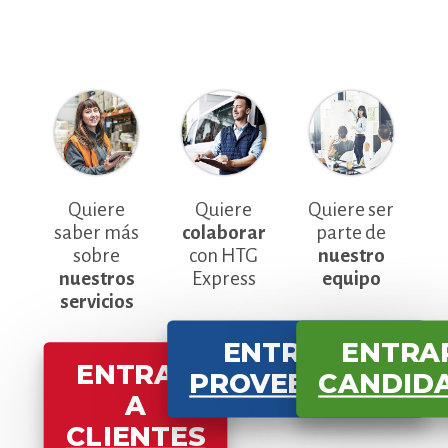
Quiere
Quiere
Quiere ser
saber más
colaborar
parte de
sobre
con HTG
nuestro
nuestros
Express
equipo
servicios
ENTRAR A
ENTRA
ENTRAR
PROVEEDORES
CANDID
A
CLIENTES