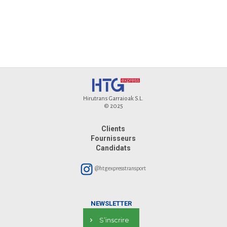
Hirutrans Garraioak S.L.
© 2025
Clients
Fournisseurs
Candidats
@htgexpresstransport
NEWSLETTER
S’inscrire