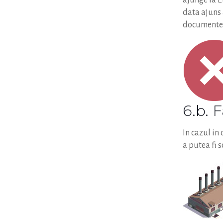
ajunge la E
data ajuns 
documentele
6.b. 
In cazul in
a putea fi s