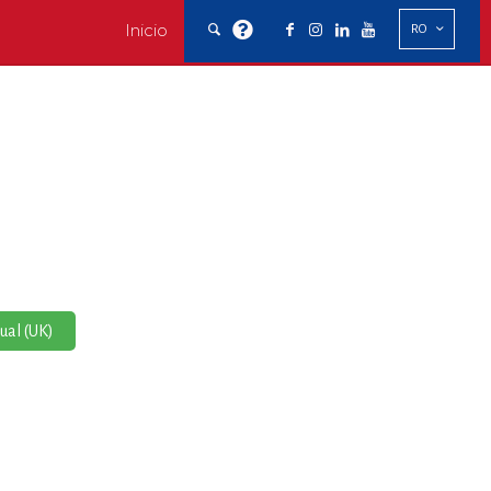
Inicio
RO
al (UK)