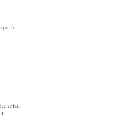
 pot fi
ce, se iau
it