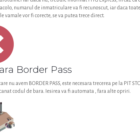
urotunnel iar daca nu, trebuie informat HTG Express; in caz ca e
acolo, numarul de inmatriculare va fi recunoscut, iar daca toat
 vamale vor fi corecte, se va putea trece direct.
Fara Border Pass
 care nu avem BORDER PASS, este necesara trecerea pe la PIT ST
canat codul de bara. Iesirea va fi automata , fara alte opriri.