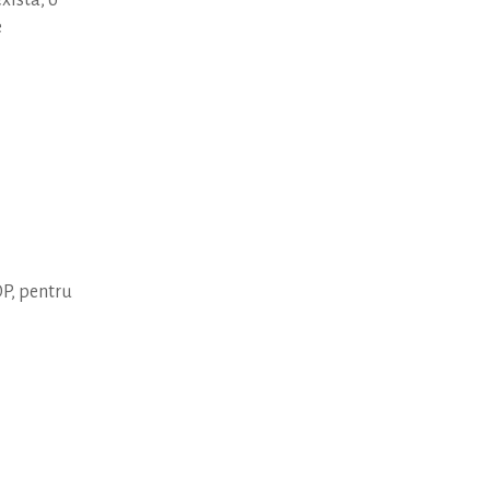
xista, o
e
OP, pentru