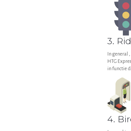
3. Ri
In general 
HTG Express
in functie 
4. Bi