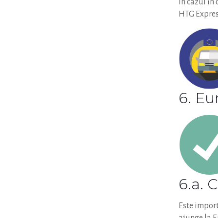
In cazul in
HTG Express
6. Eu
6.a. 
Este import