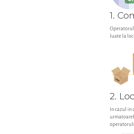
1. C
Operatorul 
luate la lo
2. Lo
In cazul in
urmatoarele
operatorulu