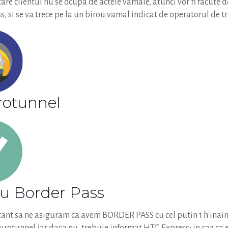
 care clientul nu se ocupa de actele vamale, atunci vor fi facute d
, si se va trece pe la un birou vamal indicat de operatorul de t
rotunnel
Cu Border Pass
ant sa ne asiguram ca avem BORDER PASS cu cel putin 1 h inain