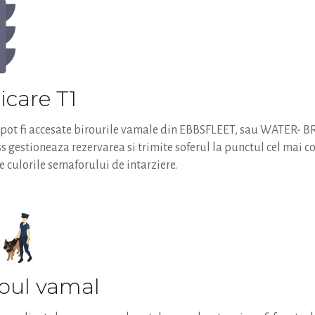
dicare T1
, pot fi accesate birourile vamale din EBBSFLEET, sau WATER- 
 gestioneaza rezervarea si trimite soferul la punctul cel mai c
de culorile semaforului de intarziere.
roul vamal