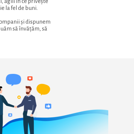
 agili în ce privește
e la fel de buni.
companii și dispunem
inuăm să învățăm, să