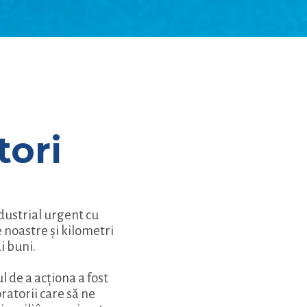
tori
dustrial urgent cu
 noastre și kilometri
i buni.
l de a acționa a fost
ratorii care să ne