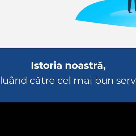
Istoria noastră,
luând către cel mai bun serv