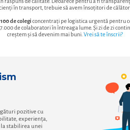
 răspuns de calitate. Deoarece pentru a fi transparenți,
cienți în transport, trebuie să avem însoțitori de călători
 100 de colegi
concentrați pe logistica urgentă pentru 
 7.000 de colaboratori în întreaga lume. Și zi de zi cont
creștem și să devenim mai buni.
Vrei să te înscrii?
lism
gături pozitive cu
ilitate, experiența,
la stabilirea unei