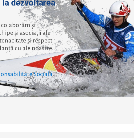
m
la dezvoltarea
 colaborăm și
ipe și asociații ale
tenacitate și respect
anță cu ale noastre.
onsabilitate Socială