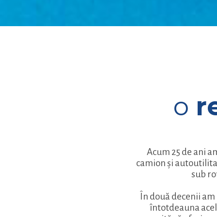
o
r
Acum 25 de ani am
camion și autoutilit
sub ro
În două decenii am
întotdeauna acela