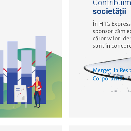
Contribui
societății
În HTG Express
sponsorizăm ech
căror valori de 
sunt în concord
Mergeți la Resp
Corporativă >