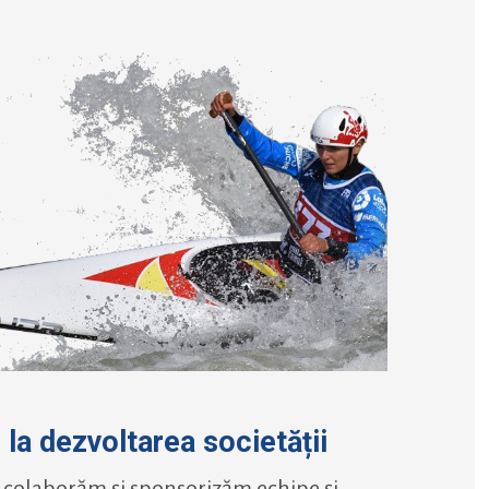
m
la dezvoltarea societății
 colaborăm și sponsorizăm echipe și