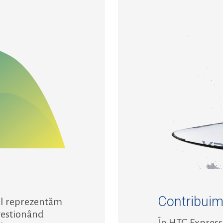
Contribui
-l reprezentăm
 gestionând
În HTG Express