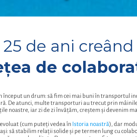
25 de ani creând
ețea de colabora
 început un drum: să fim cei mai buni în transportul in
ară. De atunci, multe transporturi au trecut prin mâinile
țile noastre, iar zi de zi învățăm, creștem și devenim ma
 evoluat (cum puteți vedea în
Istoria noastră
), dar modu
și: să stabilim relații solide și pe termen lung cu colabo