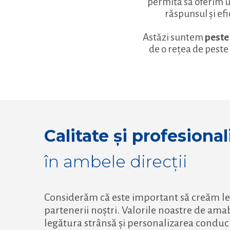
permită să oferim un
răspunsul și efi
Astăzi suntem
peste
de o rețea de peste
Calitate și profesiona
în ambele direcții
Considerăm că este important să creăm le
partenerii noștri. Valorile noastre de amab
legătura strânsă și personalizarea conduc 