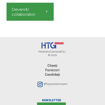
Deveniți
colaborator
Hirutrans Garraioak S.L.
© 2025
Clienți
Furnizori
Candidați
@htgexpresstransport
NEWSLETTER