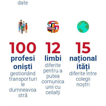
date
100
12
15
profesi
limbi
național
oniști
ități
diferite
pentru a
gestionând
diferite între
putea
transporturi
colegii
comunica
le
noștri
unii cu
dumneavoa
ceilalți
stră