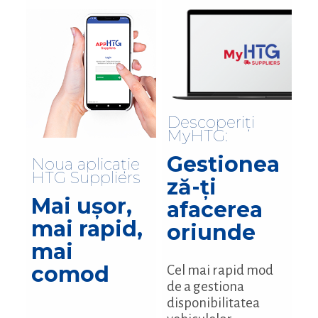
Descoperiți
MyHTG:
Gestionea
Noua aplicație
HTG Suppliers
ză-ți
Mai ușor,
afacerea
mai rapid,
oriunde
mai
comod
Cel mai rapid mod
de a gestiona
disponibilitatea