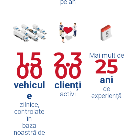
pe an
1.5
2.3
Mai mult de
25
00
00
ani
vehicul
clienți
de
e
activi
experiență
zilnice,
controlate
în
baza
noastră de