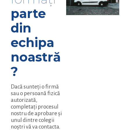
parte
din
echipa
noastră
?
Dacă sunteți o firmă
sau o persoană fizică
autorizată,
completați procesul
nostru de aprobare și
unul dintre colegii
noștri vă va contacta.