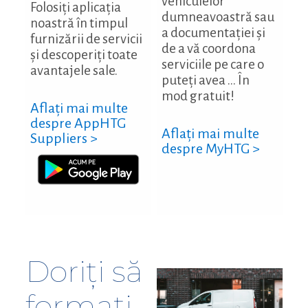
vehiculelor
Folosiți aplicația
dumneavoastră sau
noastră în timpul
a documentației și
furnizării de servicii
de a vă coordona
și descoperiți toate
serviciile pe care o
avantajele sale.
puteți avea ... În
mod gratuit!
Aflați mai multe
despre AppHTG
Aflați mai multe
Suppliers >
despre MyHTG >
Doriți să
formați