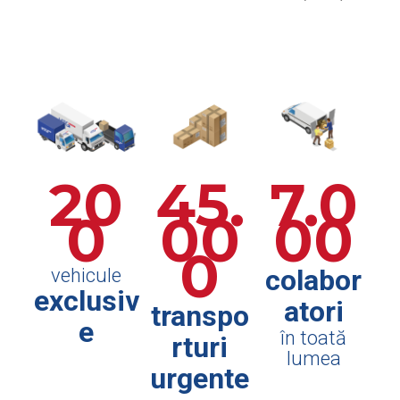
20
45.
7.0
0
00
00
0
colabor
vehicule
exclusiv
atori
transpo
e
în toată
rturi
lumea
urgente