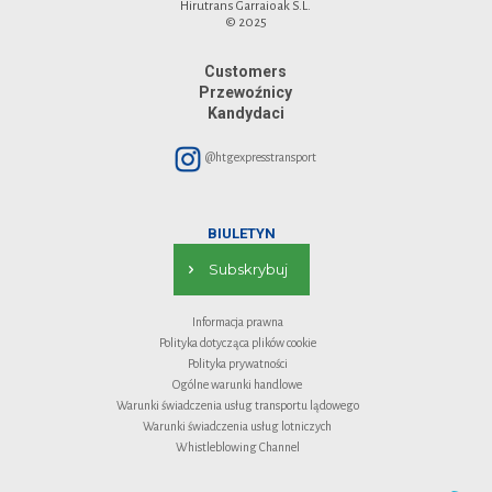
Hirutrans Garraioak S.L.
© 2025
Customers
Przewoźnicy
Kandydaci
@htgexpresstransport
BIULETYN
Subskrybuj
Informacja prawna
Polityka dotycząca plików cookie
Polityka prywatności
Ogólne warunki handlowe
Warunki świadczenia usług transportu lądowego
Warunki świadczenia usług lotniczych
Whistleblowing Channel